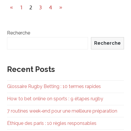
Navigation
Previous
Next
«
1
2
3
4
»
des
Posts
Posts
articles
Recherche
Recherche
Recent Posts
Glossaire Rugby Betting : 10 termes rapides
How to bet online on sports : 9 étapes rugby
7 routines week‑end pour une meilleure préparation
Éthique des paris : 10 règles responsables