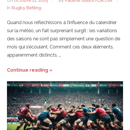
On
octobre 21, 2025
By
Pauline Guillon-Lacroix
b
In
Rugby Betting
y
Quand nous réfléchissons à l’influence du calendrier
sur la météo, un fait surprenant surgit : les variations
des saisons ne sont pas simplement une question de
mois qui s’écoulent. Comment ces deux éléments,
apparemment distincts, …
Continue reading »