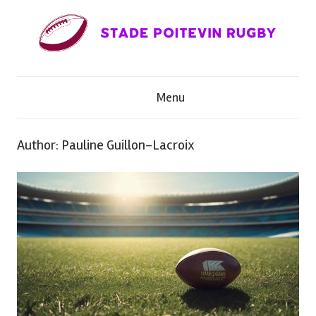
Skip
to
content
S
Menu
t
a
Author:
Pauline Guillon-Lacroix
d
e
P
o