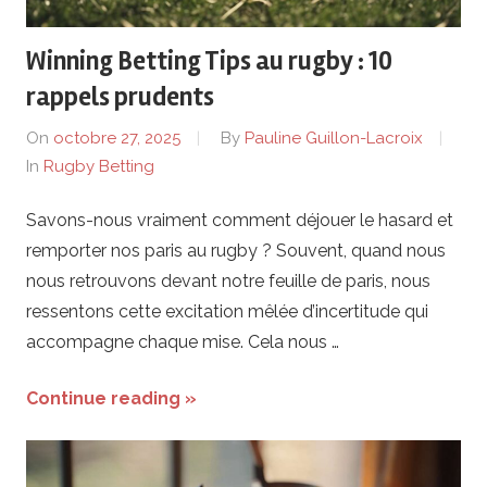
i
Winning Betting Tips au rugby : 10
t
rappels prudents
e
On
octobre 27, 2025
By
Pauline Guillon-Lacroix
In
Rugby Betting
v
Savons-nous vraiment comment déjouer le hasard et
i
remporter nos paris au rugby ? Souvent, quand nous
n
nous retrouvons devant notre feuille de paris, nous
ressentons cette excitation mêlée d’incertitude qui
R
accompagne chaque mise. Cela nous …
u
Continue reading »
g