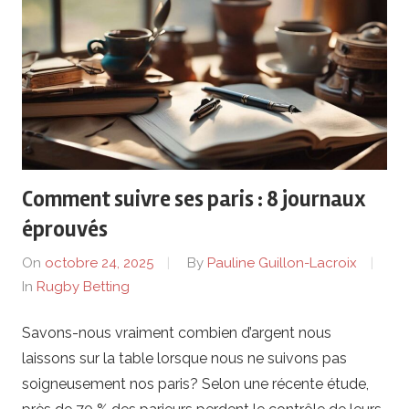
b
y
.
f
r
Comment suivre ses paris : 8 journaux
éprouvés
–
On
octobre 24, 2025
By
Pauline Guillon-Lacroix
P
In
Rugby Betting
a
Savons-nous vraiment combien d’argent nous
laissons sur la table lorsque nous ne suivons pas
r
soigneusement nos paris? Selon une récente étude,