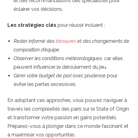
et des recommandations des spécialistes pour
i
éclairer vos décisions.
s
Les stratégies clés
pour réussir incluent :
u
Rester informé des
blessures
et des changements de
r
composition d’équipe
.
Observer les conditions météorologiques
, car elles
l
peuvent influencer le déroulement du jeu.
Gérer votre budget de pari avec prudence
pour
e
éviter les pertes excessives.
R
En adoptant ces approches, vous pouvez naviguer à
travers les complexités des paris sur le State of Origin
u
et transformer votre passion en gains potentiels.
g
Préparez-vous à plonger dans ce monde fascinant et
à maximiser vos opportunités.