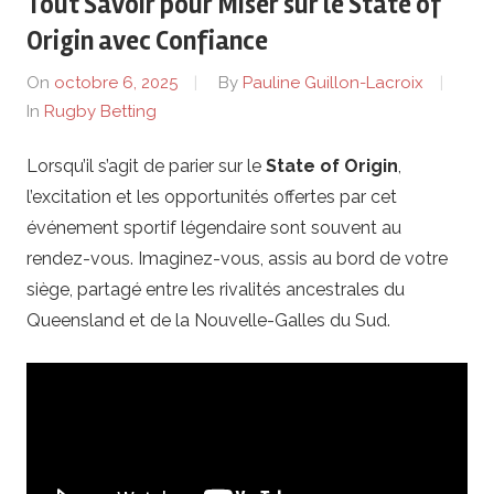
Tout Savoir pour Miser sur le State of
i
Origin avec Confiance
t
On
octobre 6, 2025
By
Pauline Guillon-Lacroix
In
Rugby Betting
e
Lorsqu’il s’agit de parier sur le
State of Origin
,
v
l’excitation et les opportunités offertes par cet
i
événement sportif légendaire sont souvent au
rendez-vous. Imaginez-vous, assis au bord de votre
n
siège, partagé entre les rivalités ancestrales du
Queensland et de la Nouvelle-Galles du Sud.
R
u
g