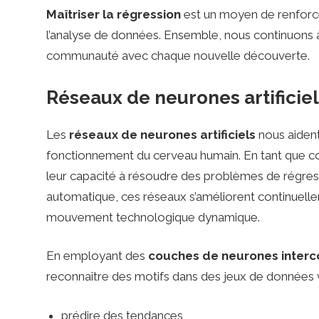
R
Maîtriser la régression
est un moyen de renforc
l’analyse de données. Ensemble, nous continuons à
u
communauté avec chaque nouvelle découverte.
Réseaux de neurones artificiel
g
Les
réseaux de neurones artificiels
nous aident
b
fonctionnement du cerveau humain. En tant que c
leur capacité à résoudre des problèmes de régressi
y
automatique, ces réseaux s’améliorent continuell
mouvement technologique dynamique.
En employant des
couches de neurones inter
reconnaître des motifs dans des jeux de données 
prédire des tendances