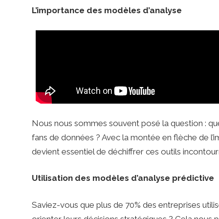
i
L’importance des modèles d’analyse
n
R
u
Nous nous sommes souvent posé la question : quels
g
fans de données ? Avec la montée en flèche de l
devient essentiel de déchiffrer ces outils incontour
b
Utilisation des modèles d’analyse prédictive
y
Saviez-vous que plus de 70% des entreprises utili
orienter leurs décisions stratégiques ? Cela nous 