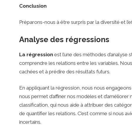
r
Conclusion
i
Préparons-nous à être surpris par la diversité et l’
s
Analyse des régressions
La régression
est l’une des méthodes d’analyse st
u
comprendre les relations entre les variables. Nous
cachées et à prédire des résultats futurs.
r
En appliquant la régression, nous nous engageons
l
nous permet d’affiner nos modèles et d’améliorer
classification, qui nous aide à attribuer des catég
de quantifier les relations. C’est comme si nous a
e
incertains.