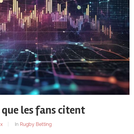
que les fans citent
ix
In
Rugby Betting